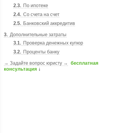
2.3
По ипотеке
2.4
Со счета на счет
2.5
Банковский аккредитив
3
Дополнительные затраты
3.1
Проверка денежных купюр
3.2
Проценты банку
→
Задайте вопрос юристу →
бесплатная
консультация
↓